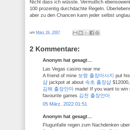
Nicht dass ich wüsste. Vermutlich ebensowenig
100 prozentig durchdachte Regeln. Überlebensg
aber zu den Chancen kann jeder selbst unglaub
um
März 26, 2007
2 Kommentare:
Anonym hat gesagt…
Las Vegas casino near me
A friend of mine
보령 출장마사지
put hi
샵
jackpot at about
속초 출장샵
$12000, 
김해 출장안마
made! If you want to win 
favourite games
김천 출장안마
05 März, 2022 01:51
Anonym hat gesagt…
Flugunfalle regen zum Nachdenken uber