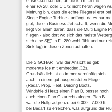
einstecken können, an die ich mich mit
einer PA 28, oder C 172 nicht heran wagen wü
Meinung bin, dass die echte Fliegerei erst be
Single Engine Turbine - anfängt, da es nur m
gibt, die ein Business Jet schafft, wenn die 
liegt vor allem daran, dass die Multi Engine 
fliegen - also dort wo sich das meiste Wette
sich eine
SET
in FL 280 wohl fühlt und nur rel
Sinkflug) in diesen Zonen aufhalten.
Die
SIGCHART
war der Ansicht es gab
moderate Ice mit embedded
CBs
.
Grundsätzlich ist es immer vernünftig sich
auch in einem gut ausgerüsteten Flieger
(Radar, Prop. Heat, Deicing Boots,
Windshield Heat) einen Plan B, besser noch
auch einen Plan C zurechtzulegen. Plan B
war die Nullgradgrenze bei 6.000 - 7.000 ft
bei Bedarf zu erreichen, was aufgrund der Fl