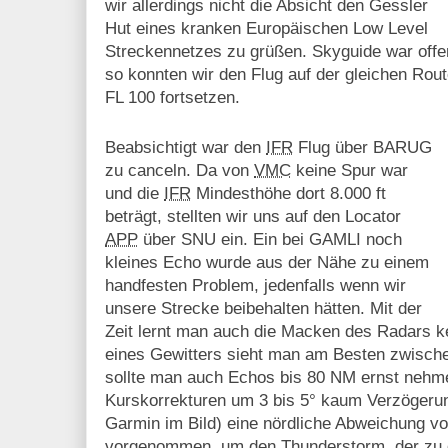
wir allerdings nicht die Absicht den Gessler
Hut eines kranken Europäischen Low Level
Streckennetzes zu grüßen. Skyguide war off
so konnten wir den Flug auf der gleichen Route 
FL 100 fortsetzen.
Beabsichtigt war den
IFR
Flug über BARUG
zu canceln. Da von
VMC
keine Spur war
und die
IFR
Mindesthöhe dort 8.000 ft
beträgt, stellten wir uns auf den Locator
APP
über SNU ein. Ein bei GAMLI noch
kleines Echo wurde aus der Nähe zu einem
handfesten Problem, jedenfalls wenn wir
unsere Strecke beibehalten hätten. Mit der
Zeit lernt man auch die Macken des Radars 
eines Gewitters sieht man am Besten zwisch
sollte man auch Echos bis 80 NM ernst nehme
Kurskorrekturen um 3 bis 5° kaum Verzögerun
Garmin im Bild) eine nördliche Abweichung 
vorgenommen, um den Thunderstorm, der zu 