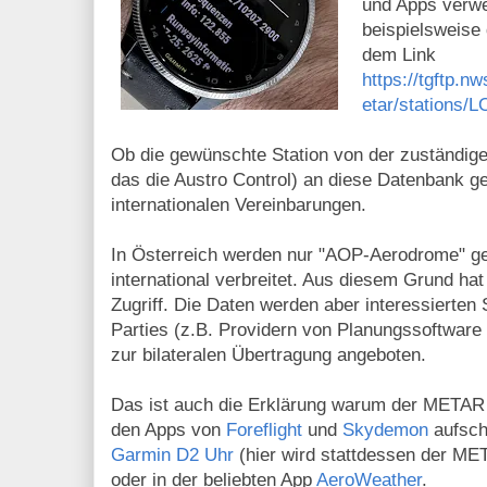
und Apps verw
beispielsweise 
dem Link
https://tgftp.n
etar/stations
Ob die gewünschte Station von der zuständige
das die Austro Control) an diese Datenbank ge
internationalen Vereinbarungen.
In Österreich werden nur "AOP-Aerodrome" 
international verbreitet. Aus diesem Grund ha
Zugriff. Die Daten werden aber interessierten 
Parties (z.B. Providern von Planungssoftwar
zur bilateralen Übertragung angeboten.
Das ist auch die Erklärung warum der METAR
den Apps von
Foreflight
und
Skydemon
aufsch
Garmin D2 Uhr
(hier wird stattdessen der M
oder in der beliebten App
AeroWeather
.